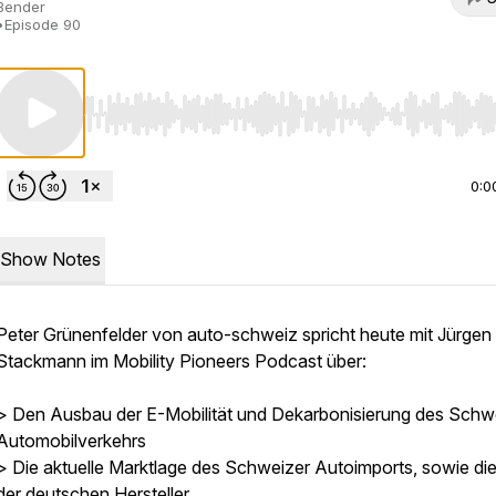
Bender
•
Episode 90
Use Left/Right to seek, Home/End to jump to start o
0:0
Show Notes
Peter Grünenfelder von auto-schweiz spricht heute mit Jürgen
Stackmann im Mobility Pioneers Podcast über:
> Den Ausbau der E-Mobilität und Dekarbonisierung des Schw
Automobilverkehrs
> Die aktuelle Marktlage des Schweizer Autoimports, sowie die
der deutschen Hersteller