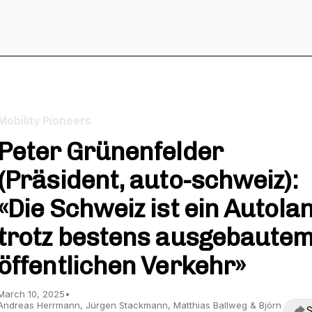
Mobility Pioneers
Peter Grünenfelder
(Präsident, auto-schweiz):
«Die Schweiz ist ein Autolan
trotz bestens ausgebaute
öffentlichen Verkehr»
March 10, 2025
•
Andreas Herrmann, Jürgen Stackmann, Matthias Ballweg & Björn
S