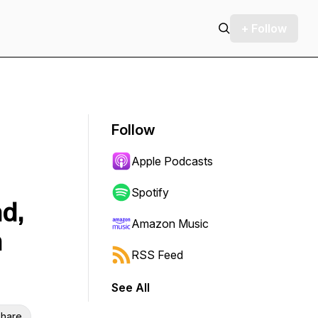
+ Follow
Follow
Apple Podcasts
Spotify
d,
Amazon Music
m
RSS Feed
See All
hare