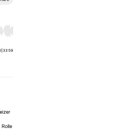
r end. Hold shift to jump forward or backward.
0
|
33:59
eizer
 Rolle